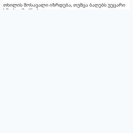
თხილის მოსავალი იზრდება, თუმცა ბაღებს უეცარი
ხმობა ემუქრება
07.08.2026
რა ღირს გრამი ოქრო საქართველოში?
07.08.2026