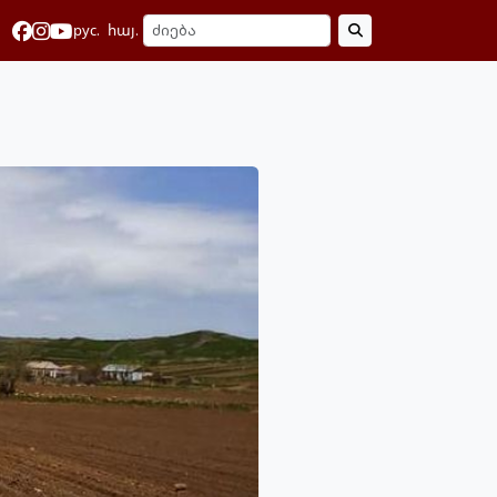
рус.
հայ.