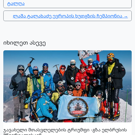
ტალღა
ლაშა ტალახაძე ევროპის ხუთგზის ჩემპიონია →
იხილეთ ასევე
ჯავახელი მთასვლელების ტრიუმფი -გზა ელბრუსის