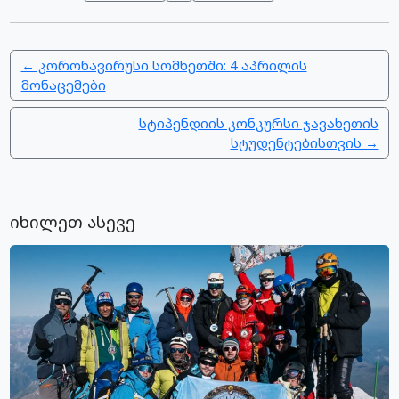
← კორონავირუსი სომხეთში: 4 აპრილის
მონაცემები
სტიპენდიის კონკურსი ჯავახეთის
სტუდენტებისთვის →
იხილეთ ასევე