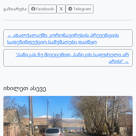
Facebook
Telegram
გაზიარება:
← ახალქალაქში კორონავირუსის პრევენციის
სადეზინფექციო სამუშაოები დაიწყო
“პანიკას ნუ მივეცემით, პანიკის საფუძველი არ
არის!” →
იხილეთ ასევე