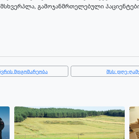
ი ემსხვერპლა, გამოჯანმრთელებული პაციენტე
ნვრის მდგომარეობა
შსს: დღე-ღა