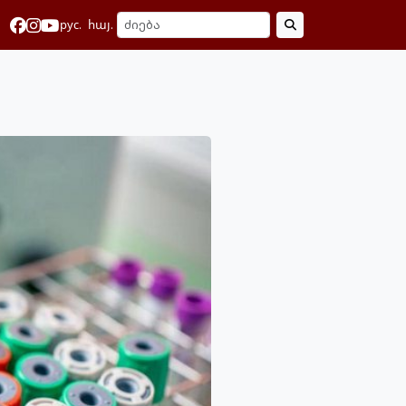
рус.
հայ.