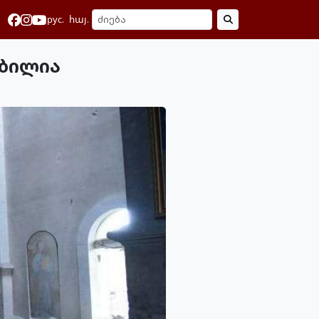
рус.
հայ.
მბილია