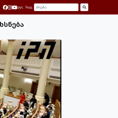
рус.
հայ.
ხსნება